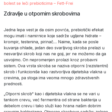
bolest se leči prebioticima – Fett-Frei
Zdravlje u otpornim skrobovima
Jedna lepa vest je da osim povrća, prebiotički efekat
mogu imati i namirnice koje sadrže ugljene hidrate –
krompir, testenina, pirinač… Naime, kada se posle
kuvanja ohlade, jedan deo svarljivog skroba prelazi u
nesvarljivi skrob koji nas ne goji, jer ne možemo da ga
usvojimo. On nepromenjen prolazi kroz probavni
sistem. Ova vrsta skroba se naziva otporni (rezistentni)
skrob i funkcioniše kao rastvorljiva dijetetska vlakna u
crevima, pa stoga ima veoma mnogo zdravstvenih
prednosti.
„Otporni skrob“ kao i dijetetska vlakna se ne vari u
tankom crevu, već fermentira od strane bakterija u
debelom crevu i tako služi kao hrana našim dobrim
crevnim bakterijama. Otporne skrobove sadrže: zelene