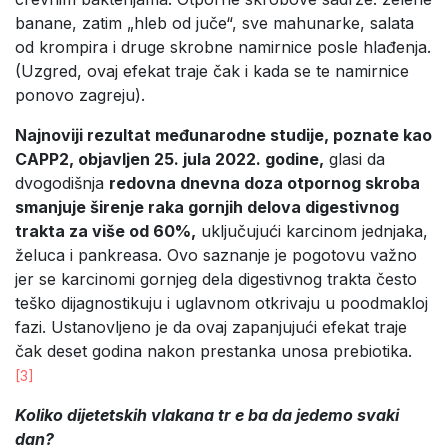
banane, zatim „hleb od juče“, sve mahunarke, salata
od krompira i druge skrobne namirnice posle hlađenja.
(Uzgred, ovaj efekat traje čak i kada se te namirnice
ponovo zagreju).
Najnoviji rezultat međunarodne studije, poznate kao
CAPP2, objavljen 25. jula 2022. godine,
glasi da
dvogodišnja
redovna dnevna doza otpornog skroba
smanjuje širenje raka gornjih delova digestivnog
trakta za više od 60%,
uključujući karcinom jednjaka,
želuca i pankreasa. Ovo saznanje je pogotovu važno
jer se karcinomi gornjeg dela digestivnog trakta često
teško dijagnostikuju i uglavnom otkrivaju u poodmakloj
fazi. Ustanovljeno je da ovaj zapanjujući efekat traje
čak deset godina nakon prestanka unosa prebiotika.
[3]
Koliko dijetetskih vlakana tr
e
ba da jedemo svaki
dan?