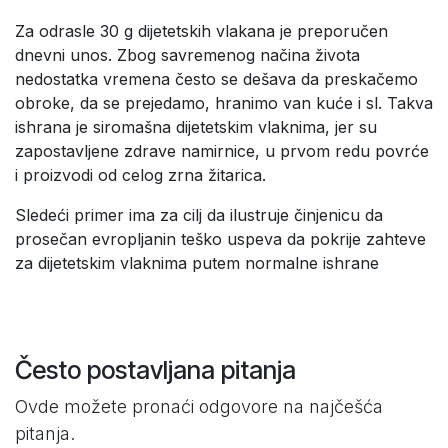
Za odrasle 30 g dijetetskih vlakana je preporučen
dnevni unos. Zbog savremenog načina života
nedostatka vremena često se dešava da preskačemo
obroke, da se prejedamo, hranimo van kuće i sl. Takva
ishrana je siromašna dijetetskim vlaknima, jer su
zapostavljene zdrave namirnice, u prvom redu povrće
i proizvodi od celog zrna žitarica.
Sledeći primer ima za cilj da ilustruje činjenicu da
prosečan evropljanin teško uspeva da pokrije zahteve
za dijetetskim vlaknima putem normalne ishrane
Često postavljana pitanja
Ovde možete pronaći odgovore na najčešća
pitanja.