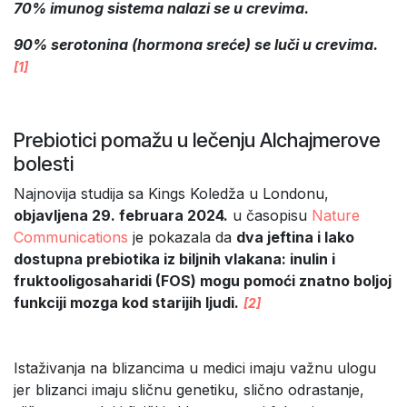
70% imunog sistema nalazi se u crevima.
90% serotonina (hormona sreće) se luči u crevima.
[1]
Prebiotici pomažu u lečenju Alchajmerove
bolesti
Najnovija studija sa Kings Koledža u Londonu,
objavljena 29. februara 2024.
u časopisu
Nature
Communications
je pokazala da
dva jeftina i lako
dostupna prebiotika iz biljnih vlakana: inulin i
fruktooligosaharidi (FOS) mogu pomoći znatno boljoj
funkciji mozga kod starijih ljudi.
[2]
Istaživanja na blizancima u medici imaju važnu ulogu
jer blizanci imaju sličnu genetiku, slično odrastanje,