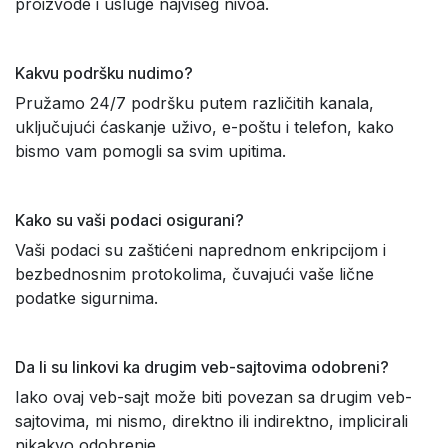
proizvode i usluge najvišeg nivoa.
Kakvu podršku nudimo?
Pružamo 24/7 podršku putem različitih kanala,
uključujući ćaskanje uživo, e-poštu i telefon, kako
bismo vam pomogli sa svim upitima.
Kako su vaši podaci osigurani?
Vaši podaci su zaštićeni naprednom enkripcijom i
bezbednosnim protokolima, čuvajući vaše lične
podatke sigurnima.
Da li su linkovi ka drugim veb-sajtovima odobreni?
Iako ovaj veb-sajt može biti povezan sa drugim veb-
sajtovima, mi nismo, direktno ili indirektno, implicirali
nikakvo odobrenje.