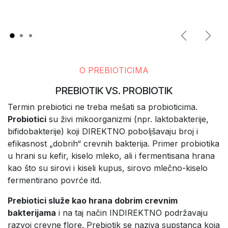
Previous
Next
O PREBIOTICIMA
PREBIOTIK VS. PROBIOTIK
Termin prebiotici ne treba mešati sa probioticima.
Probiotici
su živi mikoorganizmi (npr. laktobakterije,
bifidobakterije) koji DIREKTNO poboljšavaju broj i
efikasnost „dobrih“ crevnih bakterija. Primer probiotika
u hrani su kefir, kiselo mleko, ali i fermentisana hrana
kao što su sirovi i kiseli kupus, sirovo mlečno-kiselo
fermentirano povrće itd.
Prebiotici služe kao hrana dobrim crevnim
bakterijama
i na taj način INDIREKTNO podržavaju
razvoj crevne flore. Prebiotik se naziva supstanca koja