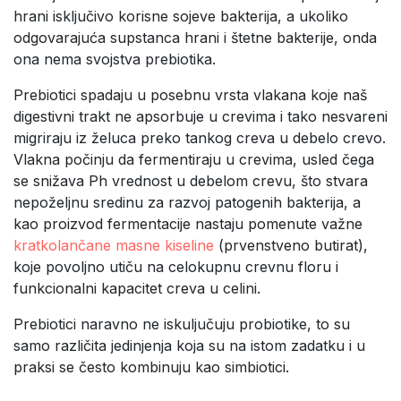
hrani isključivo korisne sojeve bakterija, a ukoliko
odgovarajuća supstanca hrani i štetne bakterije, onda
ona nema svojstva prebiotika.
Prebiotici spadaju u posebnu vrsta vlakana koje naš
digestivni trakt ne apsorbuje u crevima i tako nesvareni
migriraju iz želuca preko tankog creva u debelo crevo.
Vlakna počinju da fermentiraju u crevima, usled čega
se snižava Ph vrednost u debelom crevu, što stvara
nepoželjnu sredinu za razvoj patogenih bakterija, a
kao proizvod fermentacije nastaju pomenute važne
kratkolančane masne kiseline
(prvenstveno butirat),
koje povoljno utiču na celokupnu crevnu floru i
funkcionalni kapacitet creva u celini.
Prebiotici naravno ne iskuljučuju probiotike, to su
samo različita jedinjenja koja su na istom zadatku i u
praksi se često kombinuju kao simbiotici.