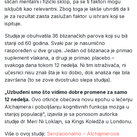
sličan mentalni i fizički sklop, pa se ti faktori mogu
isključiti kao relevantni. Zbog toga je lakše utvrditi da li
je za rezultat zaista zaslužan faktor u ishrani koji se
ispituje.
Studija je obuhvatila 36 blizanačkih parova koji su bili
stariji od 60 godina. Svaki par je nasumično
raspoređen u dve grupe. Jedan od blizanaca je primao
suplement vlakana, a drugi je primao placebo –
svakoga dana tokom 12 nedelja. Ni tim istraživača, ni
učesnici nisu znali šta je ko dobio, dok analiza nije bila
završena (to se zove dvostruko slepa studija).
„Uzbuđeni smo što vidimo dobre promene za samo
12 nedelja.
Ovo otkriće obećava novu epohu u lečenju
Alchajmera i poboljšanju kognitivnih funkcija mozga u
starijoj populaciji“, izjavila je sa ponosom autorka
studije dr Meri Ni Loklajn, sa Kings Koledža u Londonu.
Više o ovoj studiji:
Senzacionalno – Alchajmerova