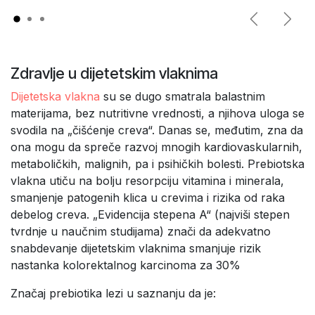
Previous
Next
Zdravlje u dijetetskim vlaknima
Dijetetska vlakna
su se dugo smatrala balastnim
materijama, bez nutritivne vrednosti, a njihova uloga se
svodila na „čišćenje creva“. Danas se, međutim, zna da
ona mogu da spreče razvoj mnogih kardiovaskularnih,
metaboličkih, malignih, pa i psihičkih bolesti. Prebiotska
vlakna utiču na bolju resorpciju vitamina i minerala,
smanjenje patogenih klica u crevima i rizika od raka
debelog creva. „Evidencija stepena A“ (najviši stepen
tvrdnje u naučnim studijama) znači da adekvatno
snabdevanje dijetetskim vlaknima smanjuje rizik
nastanka kolorektalnog karcinoma za 30%
Značaj prebiotika lezi u saznanju da je: